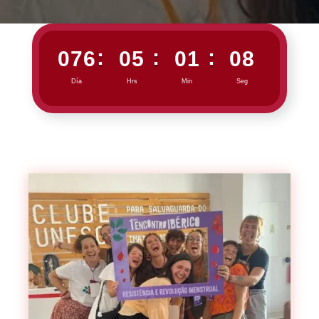
:
:
:
076
05
01
06
Día
Hrs
Min
Seg