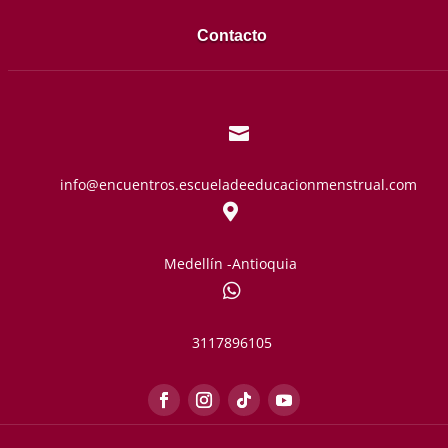
Contacto

info@encuentros.escueladeeducacionmenstrual.com

Medellín -Antioquia

3117896105