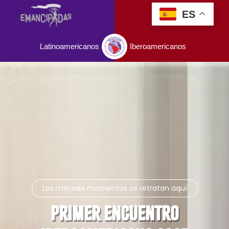
ES
Latinoamericanos
Iberoamericanos
Los mejores momentos se retratan aquí
PRIMER ENCUENTRO