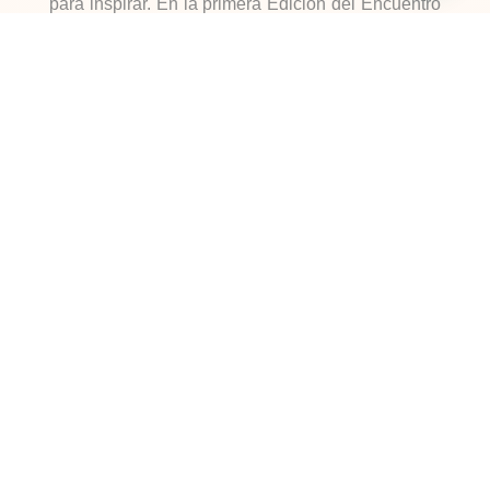
para inspirar. En la primera Edición del Encuentro
Iberoamericano contamos con la presencia de 17
ponentes de países como España, Portugal,
Angola, Giné Bissau, Colombia e Italia.